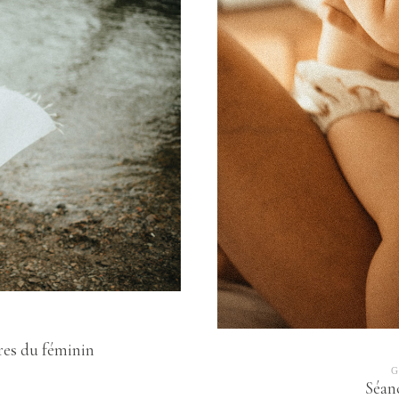
es du féminin
G
Séan