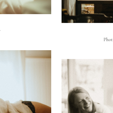
y
Phot