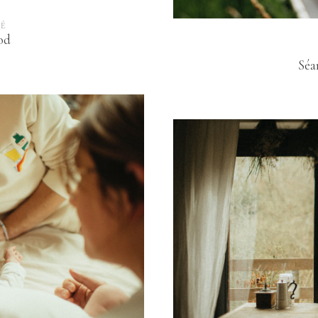
TÉ
od
Séa