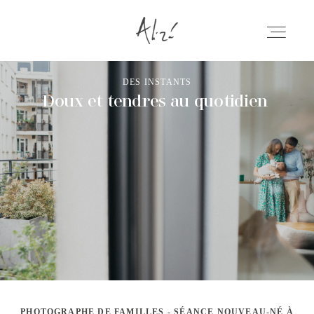
DES INSTANTS
Doux et tendres au quotidien
PORTFOLIO
BLOG
QUI SUIS-JE
RÉSERVER
PHOTOGRAPHE DE FAMILLES - SÉANCE NOUVEAU-NÉ À