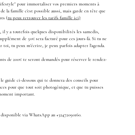
 Lifestyle" pour immortaliser vos premiers moments à
de la famille c'est possible aussi, mais garde en tête que
nts (
tu peux retrouver les tarifs famille ici
)
, il y a toutefois quelques disponibilités les samedis,
upplément de 50€ sera facturé pour ces jours-là. Si tu ne
toi, tu peux m'écrire, je peux parfois adapter l'agenda.
ents de 200€ te seront demandés pour réserver le rendez-
s le guide ci-dessous qui te donnera des conseils pour
tuces pour que tout soit photogénique, et que tu puisses
 moment important.
is disponible via WhatsApp au +32472090160.