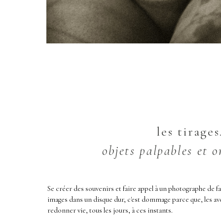
les tirages
objets palpables et o
Se créer des souvenirs et faire appel à un photographe de fa
images dans un disque dur, c'est dommage parce que, les avo
redonner vie, tous les jours, à ces instants.