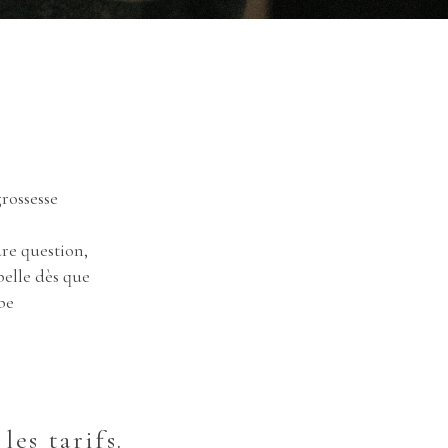
grossesse
dre question,
ppelle dès que
be
les tarifs.